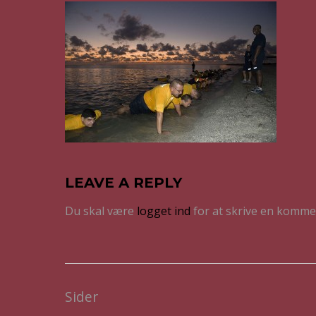
LEAVE A REPLY
Du skal være
logget ind
for at skrive en komme
Sider