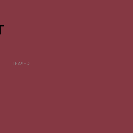
T
T
TEASER