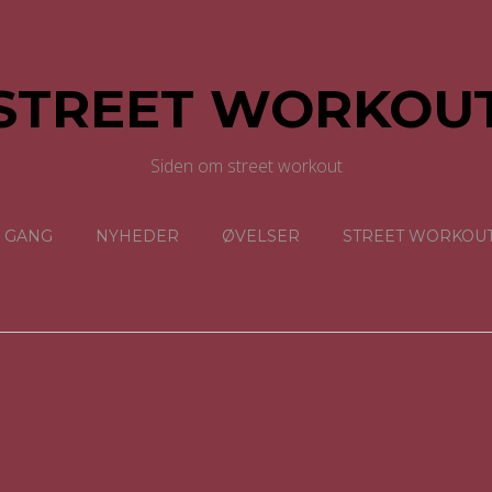
STREET WORKOU
Siden om street workout
I GANG
NYHEDER
ØVELSER
STREET WORKOU