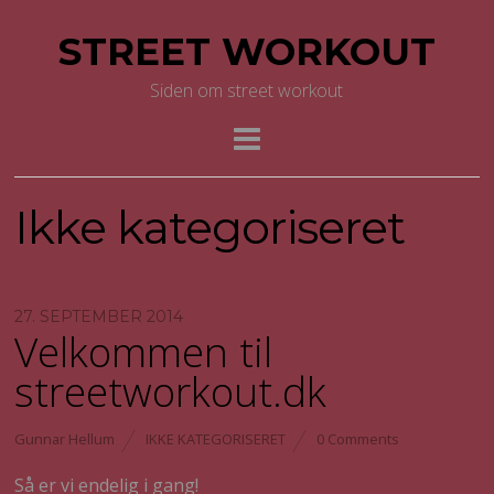
STREET WORKOUT
Siden om street workout
Ikke kategoriseret
27. SEPTEMBER 2014
Velkommen til
streetworkout.dk
Gunnar Hellum
IKKE KATEGORISERET
0 Comments
Så er vi endelig i gang!